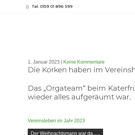
Skip
Tel. 0159 01 896 599
to
content
1. Januar 2023
|
Keine Kommentare
Die Korken haben im Vereinsh
Das „Orgateam“ beim Katerfrü
wieder alles aufgeräumt war.
Vereinsleben im Jahr 2023
Beitragsnavigation
Der Weihnachtsmann war da…..