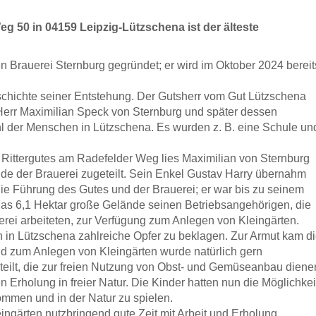
eg 50 in 04159 Leipzig-Lützschena ist der älteste
 Brauerei Sternburg gegründet; er wird im Oktober 2024 bereit
eschichte seiner Entstehung. Der Gutsherr vom Gut Lützschena
, Herr Maximilian Speck von Sternburg und später dessen
 der Menschen in Lützschena. Es wurden z. B. eine Schule un
Rittergutes am Radefelder Weg lies Maximilian von Sternburg
de der Brauerei zugeteilt. Sein Enkel Gustav Harry übernahm
die Führung des Gutes und der Brauerei; er war bis zu seinem
 das 6,1 Hektar große Gelände seinen Betriebsangehörigen, die
erei arbeiteten, zur Verfügung zum Anlegen von Kleingärten.
in Lützschena zahlreiche Opfer zu beklagen. Zur Armut kam d
nd zum Anlegen von Kleingärten wurde natürlich gern
ilt, die zur freien Nutzung von Obst- und Gemüseanbau diene
n Erholung in freier Natur. Die Kinder hatten nun die Möglichkei
mmen und in der Natur zu spielen.
ingärten nutzbringend gute Zeit mit Arbeit und Erholung.