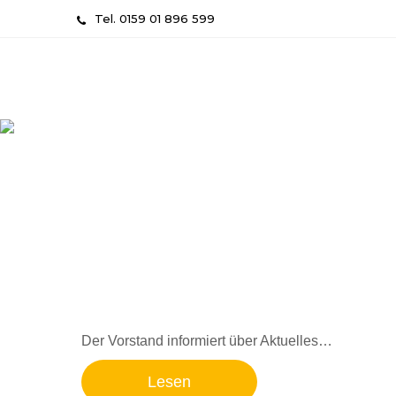
Skip
Tel. 0159 01 896 599
to
content
Der Vorstand informiert über Aktuelles…
Lesen