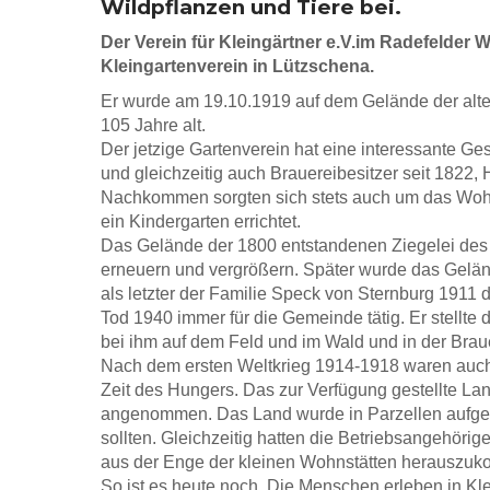
Wildpflanzen und Tiere bei.
Der Verein für Kleingärtner e.V.im Radefelder W
Kleingartenverein in Lützschena.
Er wurde am 19.10.1919 auf dem Gelände der alten
105 Jahre alt.
Der jetzige Gartenverein hat eine interessante G
und gleichzeitig auch Brauereibesitzer seit 1822
Nachkommen sorgten sich stets auch um das Wohl
ein Kindergarten errichtet.
Das Gelände der 1800 entstandenen Ziegelei des 
erneuern und vergrößern. Später wurde das Gelän
als letzter der Familie Speck von Sternburg 1911 
Tod 1940 immer für die Gemeinde tätig. Er stellte
bei ihm auf dem Feld und im Wald und in der Brau
Nach dem ersten Weltkrieg 1914-1918 waren auch 
Zeit des Hungers. Das zur Verfügung gestellte La
angenommen. Das Land wurde in Parzellen aufgete
sollten. Gleichzeitig hatten die Betriebsangehörige
aus der Enge der kleinen Wohnstätten herauszuko
So ist es heute noch. Die Menschen erleben in Kle