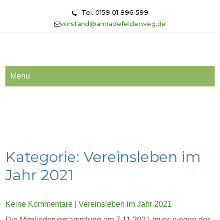
Skip
Tel. 0159 01 896 599
to
vorstand@amradefelderweg.de
content
Menu
Kategorie:
Vereinsleben im
Jahr 2021
Keine Kommentare
|
Vereinsleben im Jahr 2021
Die Mitgliederversammlung am 7.11.2021 muss wegen der