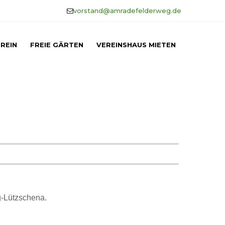
vorstand@amradefelderweg.de
REIN
FREIE GÄRTEN
VEREINSHAUS MIETEN
g-Lützschena.