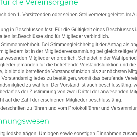
für die Vereinsorgane
h den 1. Vorsitzenden oder seinen Stellvertreter geleitet. Im
ng in Beschlüssen fest. Für die Gültigkeit eines Beschlusses is
en ist.Beschlüsse sind für Mitglieder verbindlich.
Stimmenmehrheit. Bei Stimmengleichheit gilt der Antrag als ab
itgliedern ist in der Mitgliederversammlung bei gleichzeitiger 
anwesenden Mitglieder erforderlich. Scheidet in der Wahlperiod
glieder jemanden für die betreffende Vorstandsfunktion und di
, bleibt die betreffende Vorstandsfunktion bis zur nächsten Mi
Vorstandsmitgliedes zu bestätigen, womit das berufende Vereins
dsmitglied zu wählen. Der Vorstand ist auch beschlussfähig, w
bedarf es der Zustimmung von zwei Drittel der anwesenden Mitg
t auf die Zahl der erschienen Mitglieder beschlussfähig.
derschriften zu führen und vom Protokollführer und Versammlun
echnungswesen
n Mitgliedsbeiträgen, Umlagen sowie sonstigen Einnahmen zusa