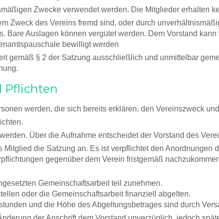
ungsmäßigen Zwecke verwendet werden. Die Mitglieder erhalten 
em Zweck des Vereins fremd sind, oder durch unverhältnismäß
aus. Bare Auslagen können vergütet werden. Dem Vorstand kann
enamtspauschale bewilligt werden
keit gemäß § 2 der Satzung ausschließlich und unmittelbar gem
nung.
 Pflichten
sonen werden, die sich bereits erklären, den Vereinszweck und 
ichten.
gt werden. Über die Aufnahme entscheidet der Vorstand des Verei
as Mitglied die Satzung an. Es ist verpflichtet den Anordnung
Verpflichtungen gegenüber dem Verein fristgemäß nachzukommen
 angesetzten Gemeinschaftsarbeit teil zunehmen.
tellen oder die Gemeinschaftsarbeit finanziell abgelten.
sstunden und die Höhe des Abgeltungsbetrages sind durch Ver
nderung der Anschrift dem Vorstand unverzüglich, jedoch späte