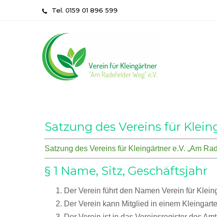
Skip
Tel. 0159 01 896 599
to
content
Satzung des Vereins für Klein
Satzung des Vereins für Kleingärtner e.V. „Am R
§ 1 Name, Sitz, Geschäftsjahr
Der Verein führt den Namen Verein für Klein
Der Verein kann Mitglied in einem Kleingart
Der Verein ist in das Vereinsregister des A