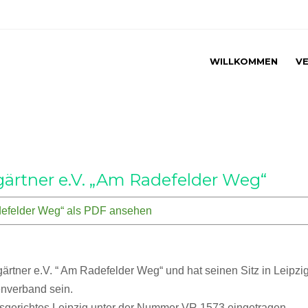
WILLKOMMEN
VE
gärtner e.V. „Am Radefelder Weg“
adefelder Weg“ als PDF ansehen
gärtner e.V. “ Am Radefelder Weg“ und hat seinen Sitz in Leipzi
enverband sein.
mtsgerichtes Leipzig unter der Nummer VR 1573 eingetragen.