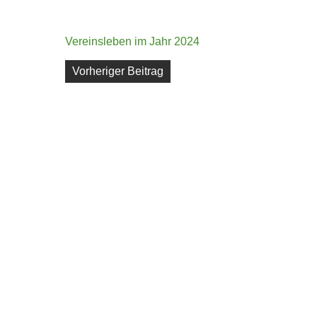
Vereinsleben im Jahr 2024
Beitragsnavigation
Vorheriger Beitrag