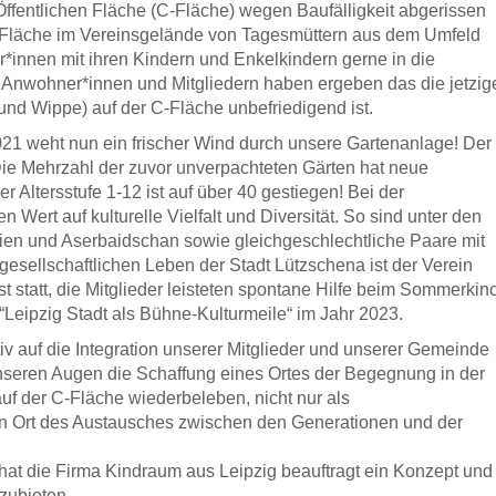
ffentlichen Fläche (C-Fläche) wegen Baufälligkeit abgerissen
C-Fläche im Vereinsgelände von Tagesmüttern aus dem Umfeld
r*innen mit ihren Kindern und Enkelkindern gerne in die
Anwohner*innen und Mitgliedern haben ergeben das die jetzig
und Wippe) auf der C-Fläche unbefriedigend ist.
21 weht nun ein frischer Wind durch unsere Gartenanlage! Der
 Die Mehrzahl der zuvor unverpachteten Gärten hat neue
r Altersstufe 1-12 ist auf über 40 gestiegen! Bei der
Wert auf kulturelle Vielfalt und Diversität. So sind unter den
ien und Aserbaidschan sowie gleichgeschlechtliche Paare mit
sellschaftlichen Leben der Stadt Lützschena ist der Verein
t statt, die Mitglieder leisteten spontane Hilfe beim Sommerkin
“Leipzig Stadt als Bühne-Kulturmeile“ im Jahr 2023.
tiv auf die Integration unserer Mitglieder und unserer Gemeinde
 unseren Augen die Schaffung eines Ortes der Begegnung in der
uf der C-Fläche wiederbeleben, nicht nur als
en Ort des Austausches zwischen den Generationen und der
at die Firma Kindraum aus Leipzig beauftragt ein Konzept und
zubieten.