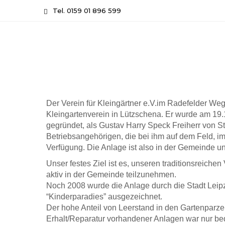
Skip
Tel. 0159 01 896 599
to
content
Der Verein für Kleingärtner e.V.im Radefelder Weg
Kleingartenverein in Lützschena. Er wurde am 19
gegründet, als Gustav Harry Speck Freiherr von S
Betriebsangehörigen, die bei ihm auf dem Feld, im 
Verfügung. Die Anlage ist also in der Gemeinde und
Unser festes Ziel ist es, unseren traditionsreichen
aktiv in der Gemeinde teilzunehmen.
Noch 2008 wurde die Anlage durch die Stadt Leipzig
“Kinderparadies” ausgezeichnet.
Der hohe Anteil von Leerstand in den Gartenparzel
Erhalt/Reparatur vorhandener Anlagen war nur bed