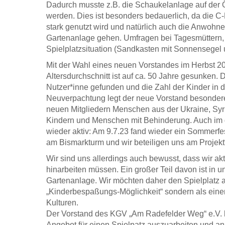
Dadurch musste z.B. die Schaukelanlage auf der Ö
werden. Dies ist besonders bedauerlich, da die 
stark genutzt wird und natürlich auch die Anwohne
Gartenanlage gehen. Umfragen bei Tagesmüttern, 
Spielplatzsituation (Sandkasten mit Sonnensegel 
Mit der Wahl eines neuen Vorstandes im Herbst 20
Altersdurchschnitt ist auf ca. 50 Jahre gesunken.
Nutzer*inne gefunden und die Zahl der Kinder in de
Neuverpachtung legt der neue Vorstand besonderen 
neuen Mitgliedern Menschen aus der Ukraine, Syr
Kindern und Menschen mit Behinderung. Auch im ge
wieder aktiv: Am 9.7.23 fand wieder ein Sommerfes
am Bismarkturm und wir beteiligen uns am Projekt
Wir sind uns allerdings auch bewusst, dass wir ak
hinarbeiten müssen. Ein großer Teil davon ist in
Gartenanlage. Wir möchten daher den Spielplatz a
„Kinderbespaßungs-Möglichkeit“ sondern als ein
Kulturen.
Der Vorstand des KGV „Am Radefelder Weg“ e.V. h
Angebot für einen Spielpatz auszuarbeiten und an