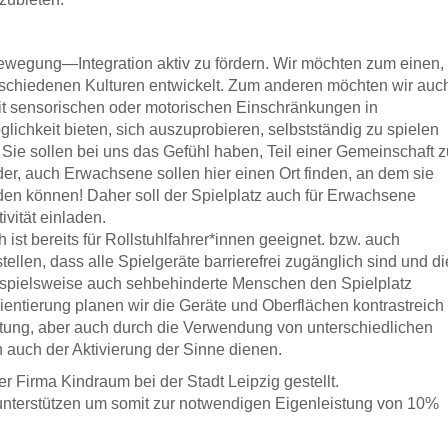
wegung—Integration aktiv zu fördern. Wir möchten zum einen,
rschiedenen Kulturen entwickelt. Zum anderen möchten wir auc
mit sensorischen oder motorischen Einschränkungen in
ichkeit bieten, sich auszuprobieren, selbstständig zu spielen
ie sollen bei uns das Gefühl haben, Teil einer Gemeinschaft z
der, auch Erwachsene sollen hier einen Ort finden, an dem sie
den können! Daher soll der Spielplatz auch für Erwachsene
ivität einladen.
 ist bereits für Rollstuhlfahrer*innen geeignet. bzw. auch
len, dass alle Spielgeräte barrierefrei zugänglich sind und di
ispielsweise auch sehbehinderte Menschen den Spielplatz
ientierung planen wir die Geräte und Oberflächen kontrastreich
altung, aber auch durch die Verwendung von unterschiedlichen
rn auch der Aktivierung der Sinne dienen.
er Firma Kindraum bei der Stadt Leipzig gestellt.
u unterstützen um somit zur notwendigen Eigenleistung von 10%