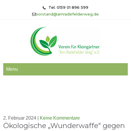
Skip
Tel. 0159 01 896 599
to
vorstand@amradefelderweg.de
content
Menu
2. Februar 2024
|
Keine Kommentare
Ökologische „Wunderwaffe“ gegen